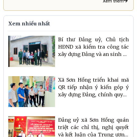
Xem thêm
Xem nhiều nhất
Bí thư Đảng uỷ, Chủ tịch
HĐND xã kiểm tra công tác
xây dựng Đảng và an sinh xã
hội tại một số thôn trên địa
bàn
Xã Sơn Hồng triển khai mã
QR tiếp nhận ý kiến góp ý
xây dựng Đảng, chính quyền
và Mặt trận Tổ quốc Việt
Nam xã
Đảng uỷ xã Sơn Hồng quán
triệt các chỉ thị, nghị quyết
và kết luận của Trung ương,