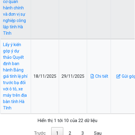
cơ quan
hành chính
và đơn vị sự
nghiệp công
lập tỉnh Hà
Tĩnh
Lấy ý kiến
góp ý dự
thảo Quyết
định ban
hành Bảng
giá tính lệ phí
18/11/2025
29/11/2025
Chi tiết
Gửi gó
trước bạ đối
với ô tô, xe
máy trên địa
bàn tỉnh Hà
Tĩnh
Hiển thị 1 tới 10 của 22 dữ liệu
Trước
1
2
3
Sau