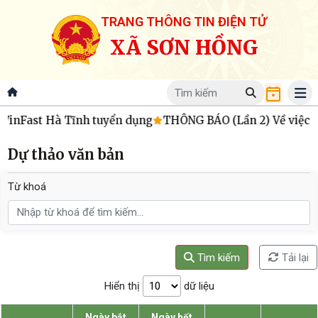
TRANG THÔNG TIN ĐIỆN TỬ
XÃ SƠN HỒNG
inFast Hà Tĩnh tuyển dụng
THÔNG BÁO (Lần 2) Về việc triệ
Dự thảo văn bản
Từ khoá
Tìm kiếm
Tải lại
Hiển thị
dữ liệu
Ngày bắt
Ngày hết