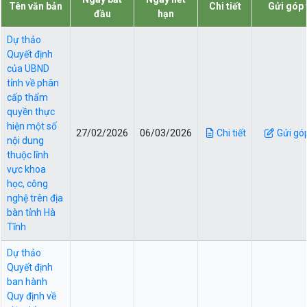
Tên văn bản
Chi tiết
Gửi góp 
đầu
hạn
Dự thảo
Quyết định
của UBND
tỉnh về phân
cấp thẩm
quyền thực
hiện một số
27/02/2026
06/03/2026
Chi tiết
Gửi gó
nội dung
thuộc lĩnh
vực khoa
học, công
nghệ trên địa
bàn tỉnh Hà
Tĩnh
Dự thảo
Quyết định
ban hành
Quy định về