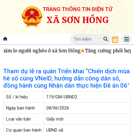
TRANG THÔNG TIN ĐIỆN TỬ
XÃ SƠN HỒNG
 chăm lo người nghèo ở xã Sơn Hồng
Tăng cường phối hợp t
Tham dự lễ ra quân Triển khai “Chiến dịch mùa
hè số cùng VNeID, hướng dẫn công dân số,
đồng hành cùng Nhân dân thực hiện Đề án 06"
Số / kí hiệu
119/GM-UBND2
Ngày ban hành
08/06/2026
Loại văn bản
Giấy mời
Cơ quan ban hành
UBND xã