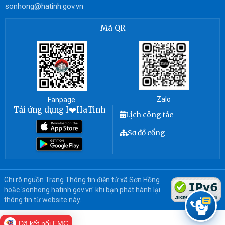
sonhong@hatinh.gov.vn
Mã QR
Zalo
Fanpage
Tải ứng dụng I❤️HaTinh
Lịch công tác
Sơ đồ cổng
Ghi rõ nguồn Trang Thông tin điện tử xã Sơn Hồng
hoặc 'sonhong.hatinh.gov.vn' khi bạn phát hành lại
thông tin từ website này.
Đã kết nối EMC