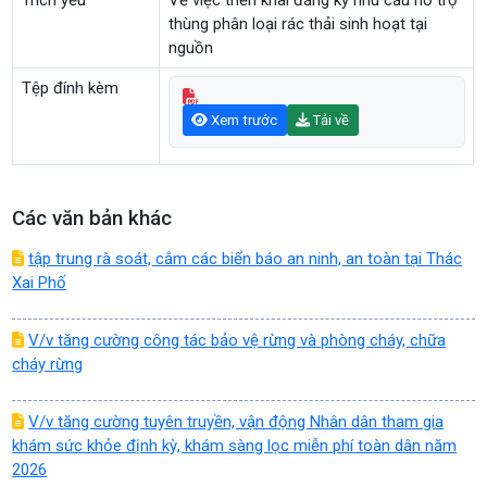
Trích yếu
Về việc triển khai đăng ký nhu cầu hỗ trợ
thùng phân loại rác thải sinh hoạt tại
nguồn
Tệp đính kèm
Xem trước
Tải về
Các văn bản khác
tập trung rà soát, cắm các biển báo an ninh, an toàn tại Thác
Xai Phố
V/v tăng cường công tác bảo vệ rừng và phòng cháy, chữa
cháy rừng
V/v tăng cường tuyên truyền, vận động Nhân dân tham gia
khám sức khỏe định kỳ, khám sàng lọc miễn phí toàn dân năm
2026