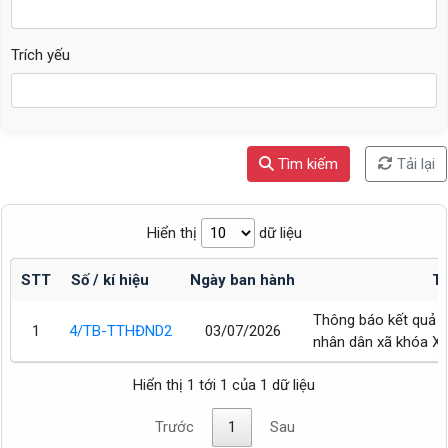
Trích yếu
Tìm kiếm
Tải lại
Hiển thị
dữ liệu
STT
Số / kí hiệu
Ngày ban hành
Tr
Thông báo kết quả K
1
4/TB-TTHĐND2
03/07/2026
nhân dân xã khóa XV
Hiển thị 1 tới 1 của 1 dữ liệu
Trước
1
Sau